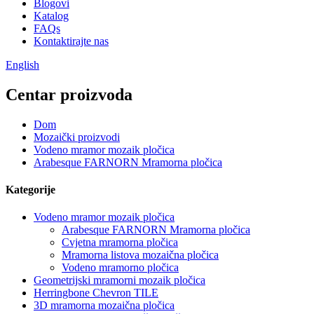
Blogovi
Katalog
FAQs
Kontaktirajte nas
English
Centar proizvoda
Dom
Mozaički proizvodi
Vodeno mramor mozaik pločica
Arabesque FARNORN Mramorna pločica
Kategorije
Vodeno mramor mozaik pločica
Arabesque FARNORN Mramorna pločica
Cvjetna mramorna pločica
Mramorna listova mozaična pločica
Vodeno mramorno pločica
Geometrijski mramorni mozaik pločica
Herringbone Chevron TILE
3D mramorna mozaična pločica