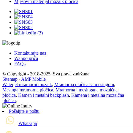
Mješoviti materijal mozaik pločica
Kontaktirajte nas
Wanpo priča
FAQs
© Copyright - 2018-2025: Sva prava zadržana.
Sitemap
-
AMP Mobile
Waterjet mramorni mozaik
,
Mramorna pločica sa mesingom
,
Mesinga mramorna pločica
,
Mramorna i mesingana mozaična
pločica
,
Kamen i metalni backplash
,
Kamena i metalna mozaična
pločica
,
Pošaljite e-poštu
Whatsapp