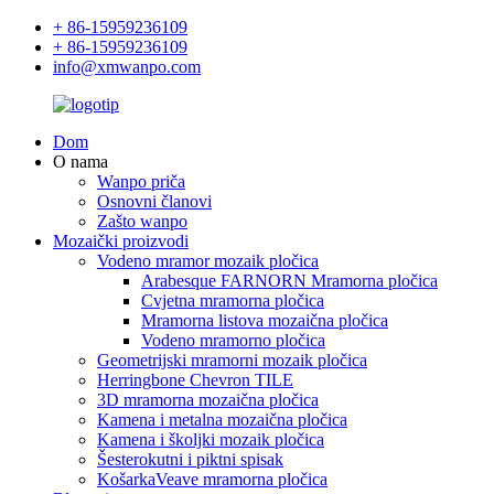
+ 86-15959236109
+ 86-15959236109
info@xmwanpo.com
Dom
O nama
Wanpo priča
Osnovni članovi
Zašto wanpo
Mozaički proizvodi
Vodeno mramor mozaik pločica
Arabesque FARNORN Mramorna pločica
Cvjetna mramorna pločica
Mramorna listova mozaična pločica
Vodeno mramorno pločica
Geometrijski mramorni mozaik pločica
Herringbone Chevron TILE
3D mramorna mozaična pločica
Kamena i metalna mozaična pločica
Kamena i školjki mozaik pločica
Šesterokutni i piktni spisak
KošarkaVeave mramorna pločica