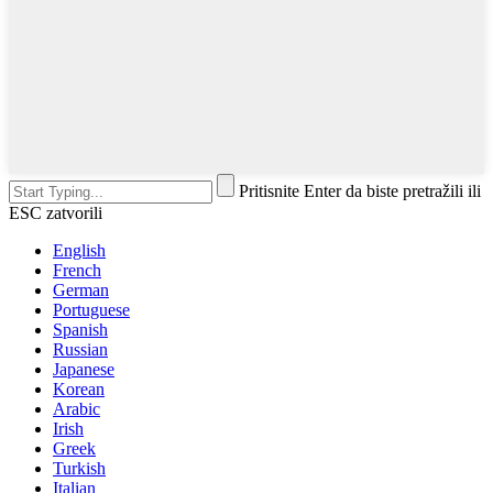
Pritisnite Enter da biste pretražili ili
ESC zatvorili
English
French
German
Portuguese
Spanish
Russian
Japanese
Korean
Arabic
Irish
Greek
Turkish
Italian