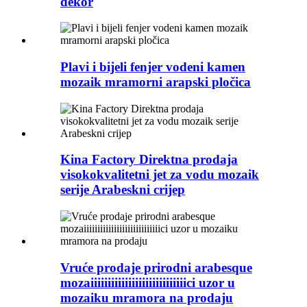
dekor
Plavi i bijeli fenjer vodeni kamen
mozaik mramorni arapski pločica
Kina Factory Direktna prodaja
visokokvalitetni jet za vodu mozaik
serije Arabeskni crijep
Vruće prodaje prirodni arabesque
mozaiiiiiiiiiiiiiiiiiiiiiiiiiiiici uzor u
mozaiku mramora na prodaju