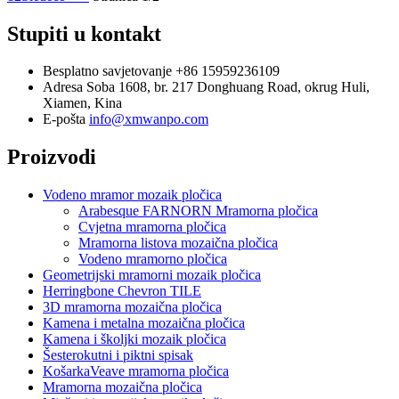
Stupiti u kontakt
Besplatno savjetovanje
+86 15959236109
Adresa
Soba 1608, br. 217 Donghuang Road, okrug Huli,
Xiamen, Kina
E-pošta
info@xmwanpo.com
Proizvodi
Vodeno mramor mozaik pločica
Arabesque FARNORN Mramorna pločica
Cvjetna mramorna pločica
Mramorna listova mozaična pločica
Vodeno mramorno pločica
Geometrijski mramorni mozaik pločica
Herringbone Chevron TILE
3D mramorna mozaična pločica
Kamena i metalna mozaična pločica
Kamena i školjki mozaik pločica
Šesterokutni i piktni spisak
KošarkaVeave mramorna pločica
Mramorna mozaična pločica