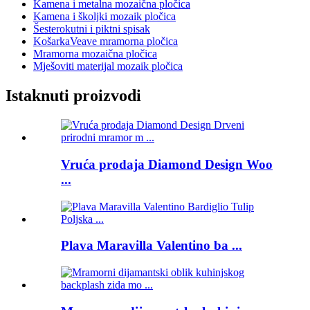
Kamena i metalna mozaična pločica
Kamena i školjki mozaik pločica
Šesterokutni i piktni spisak
KošarkaVeave mramorna pločica
Mramorna mozaična pločica
Mješoviti materijal mozaik pločica
Istaknuti proizvodi
Vruća prodaja Diamond Design Woo
...
Plava Maravilla Valentino ba ...