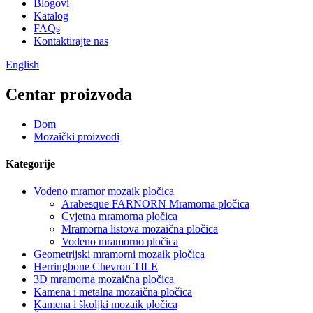
Blogovi
Katalog
FAQs
Kontaktirajte nas
English
Centar proizvoda
Dom
Mozaički proizvodi
Kategorije
Vodeno mramor mozaik pločica
Arabesque FARNORN Mramorna pločica
Cvjetna mramorna pločica
Mramorna listova mozaična pločica
Vodeno mramorno pločica
Geometrijski mramorni mozaik pločica
Herringbone Chevron TILE
3D mramorna mozaična pločica
Kamena i metalna mozaična pločica
Kamena i školjki mozaik pločica