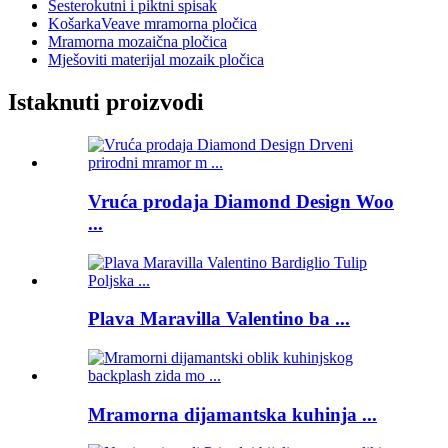
Šesterokutni i piktni spisak
KošarkaVeave mramorna pločica
Mramorna mozaična pločica
Mješoviti materijal mozaik pločica
Istaknuti proizvodi
Vruća prodaja Diamond Design Woo
...
Plava Maravilla Valentino ba ...
Mramorna dijamantska kuhinja ...