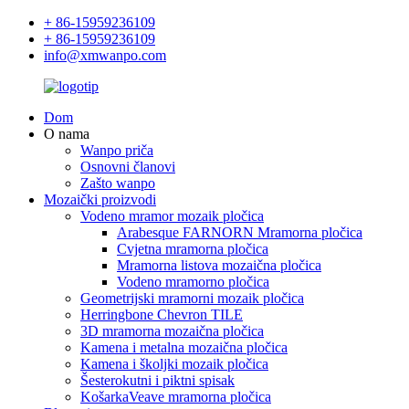
+ 86-15959236109
+ 86-15959236109
info@xmwanpo.com
Dom
O nama
Wanpo priča
Osnovni članovi
Zašto wanpo
Mozaički proizvodi
Vodeno mramor mozaik pločica
Arabesque FARNORN Mramorna pločica
Cvjetna mramorna pločica
Mramorna listova mozaična pločica
Vodeno mramorno pločica
Geometrijski mramorni mozaik pločica
Herringbone Chevron TILE
3D mramorna mozaična pločica
Kamena i metalna mozaična pločica
Kamena i školjki mozaik pločica
Šesterokutni i piktni spisak
KošarkaVeave mramorna pločica