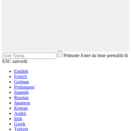
Pritisnite Enter da biste pretražili ili
ESC zatvorili
English
French
German
Portuguese
Spanish
Russian
Japanese
Korean
Arabic
Irish
Greek
Turkish