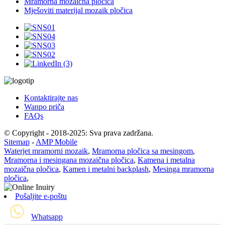
Mramorna mozaična pločica
Mješoviti materijal mozaik pločica
Kontaktirajte nas
Wanpo priča
FAQs
© Copyright - 2018-2025: Sva prava zadržana.
Sitemap
-
AMP Mobile
Waterjet mramorni mozaik
,
Mramorna pločica sa mesingom
,
Mramorna i mesingana mozaična pločica
,
Kamena i metalna
mozaična pločica
,
Kamen i metalni backplash
,
Mesinga mramorna
pločica
,
Pošaljite e-poštu
Whatsapp