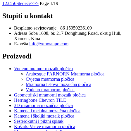
1
2
3
4
5
6
Sledeće>
>>
Page 1/19
Stupiti u kontakt
Besplatno savjetovanje
+86 15959236109
Adresa
Soba 1608, br. 217 Donghuang Road, okrug Huli,
Xiamen, Kina
E-pošta
info@xmwanpo.com
Proizvodi
Vodeno mramor mozaik pločica
Arabesque FARNORN Mramorna pločica
Cvjetna mramorna pločica
Mramorna listova mozaična pločica
Vodeno mramorno pločica
Geometrijski mramorni mozaik pločica
Herringbone Chevron TILE
3D mramorna mozaična pločica
Kamena i metalna mozaična pločica
Kamena i školjki mozaik pločica
Šesterokutni i piktni spisak
KošarkaVeave mramorna pločica