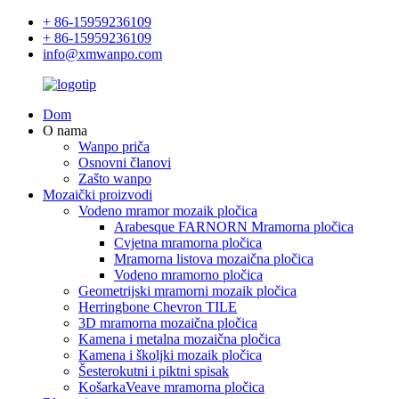
+ 86-15959236109
+ 86-15959236109
info@xmwanpo.com
Dom
O nama
Wanpo priča
Osnovni članovi
Zašto wanpo
Mozaički proizvodi
Vodeno mramor mozaik pločica
Arabesque FARNORN Mramorna pločica
Cvjetna mramorna pločica
Mramorna listova mozaična pločica
Vodeno mramorno pločica
Geometrijski mramorni mozaik pločica
Herringbone Chevron TILE
3D mramorna mozaična pločica
Kamena i metalna mozaična pločica
Kamena i školjki mozaik pločica
Šesterokutni i piktni spisak
KošarkaVeave mramorna pločica