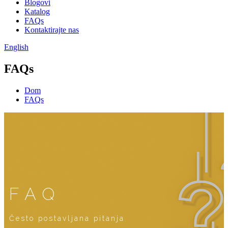
Blogovi
Katalog
FAQs
Kontaktirajte nas
English
FAQs
Dom
FAQs
FAQ
Često postavljana pitanja