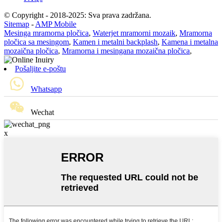
© Copyright - 2018-2025: Sva prava zadržana.
Sitemap
-
AMP Mobile
Mesinga mramorna pločica
,
Waterjet mramorni mozaik
,
Mramorna
pločica sa mesingom
,
Kamen i metalni backplash
,
Kamena i metalna
mozaična pločica
,
Mramorna i mesingana mozaična pločica
,
Pošaljite e-poštu
Whatsapp
Wechat
x