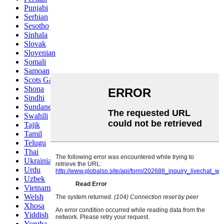
Punjabi
Serbian
Sesotho
Sinhala
Slovak
Slovenian
Somali
Samoan
Scots Gaelic
Shona
Sindhi
Sundanese
Swahili
Tajik
Tamil
Telugu
Thai
Ukrainian
Urdu
Uzbek
Vietnamese
Welsh
Xhosa
Yiddish
Yoruba