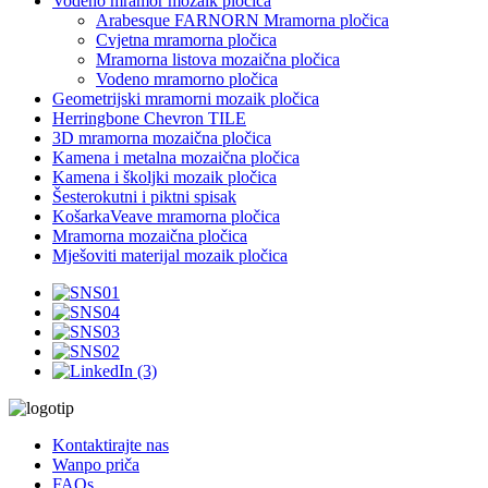
Vodeno mramor mozaik pločica
Arabesque FARNORN Mramorna pločica
Cvjetna mramorna pločica
Mramorna listova mozaična pločica
Vodeno mramorno pločica
Geometrijski mramorni mozaik pločica
Herringbone Chevron TILE
3D mramorna mozaična pločica
Kamena i metalna mozaična pločica
Kamena i školjki mozaik pločica
Šesterokutni i piktni spisak
KošarkaVeave mramorna pločica
Mramorna mozaična pločica
Mješoviti materijal mozaik pločica
Kontaktirajte nas
Wanpo priča
FAQs