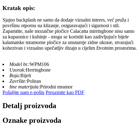
Kratak opis:
Sjajno backplash ne samo da dodaje vizualni interes, već pruža i
površinu otpornu na klizanje, osiguravajući i sigurnost i stil.
Zapamtite, naše mozaične pločice Calacatta mirringbone nisu samo
za kupaonice i kuhinje - mogu se koristiti kao zadivljujuće bijele
kalamatske mramorne pločice za unutarnje zidne ukrase, stvarajući
kohezivan i vizualno upečatljiv dizajn u cijelim životnim prostorima.
Model br.:
WPM106
Uzorak:
Herringbone
Boja:
Bijeli
Završite:
Poliran
Ime materijala:
Prirodni mramor
Pošaljite nam e-poštu
Preuzmite kao PDF
Detalj proizvoda
Oznake proizvoda