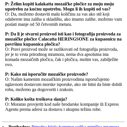
P: Želim kupiti kalakatta mozaičke pločice za moju moju
upotrebu za kućnu upotrebu. Mogu li ih kupiti od vas?
O: Da, možemo dostaviti malu količinu za vas ako stil koji
odaberete ima zaliha u skladištu, ako imamo zalihe, možemo vam
poslati manje od 50 četvornih metara.
P: Da li je stvarni proizvod isti kao i fotografija proizvoda za
mozaičke pločice Calacatta HERINGSONE za kupaonicu na
površinu kupaonica pločica?
O: Pravi proizvod može se razlikovati od fotografija proizvoda,
jer je to vrsta prirodnog mramora, nema dva apsolutna ista
komada mozaičnih pločica, čak i pločica, molim vas, zabilježite
ovo.
P: Kako mi isporučite mozaičke proizvode?
O: Našim kamenim mozaičkim proizvodima isporučujemo
uglavnom dostavom morske isporuke, ako ste hitni da biste dobili
robu, možemo ga dogovoriti i zrakom.
P: Koliko košta troškova slanja?
O: Moramo provjeriti kod naše brodarske kompanije ili Express
Agentu prema adresi za dostavu i ukupnu težinu robe.
Prethodno:
Prirodna bijela hampton velika mirrična mramora