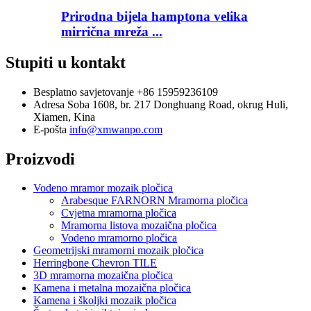
Prirodna bijela hamptona velika
mirrična mreža ...
Stupiti u kontakt
Besplatno savjetovanje
+86 15959236109
Adresa
Soba 1608, br. 217 Donghuang Road, okrug Huli,
Xiamen, Kina
E-pošta
info@xmwanpo.com
Proizvodi
Vodeno mramor mozaik pločica
Arabesque FARNORN Mramorna pločica
Cvjetna mramorna pločica
Mramorna listova mozaična pločica
Vodeno mramorno pločica
Geometrijski mramorni mozaik pločica
Herringbone Chevron TILE
3D mramorna mozaična pločica
Kamena i metalna mozaična pločica
Kamena i školjki mozaik pločica