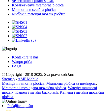
Šesterokutni i piktni spisak
KošarkaVeave mramorna pločica
Mramorna mozaična pločica
Mješoviti materijal mozaik pločica
Kontaktirajte nas
Wanpo priča
FAQs
© Copyright - 2018-2025: Sva prava zadržana.
Sitemap
-
AMP Mobile
Mesinga mramorna pločica
,
Mramorna pločica sa mesingom
,
Mramorna i mesingana mozaična pločica
,
Waterjet mramorni
mozaik
,
Kamen i metalni backplash
,
Kamena i metalna mozaična
pločica
,
Pošaljite e-poštu