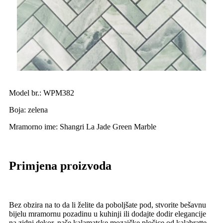
Model br.: WPM382
Boja: zelena
Mramorno ime: Shangri La Jade Green Marble
Primjena proizvoda
Bez obzira na to da li želite da poboljšate pod, stvorite bešavnu
bijelu mramornu pozadinu u kuhinji ili dodajte dodir elegancije
na zidni dekor, naše kalamatske mozaičke pločice od kalabratte