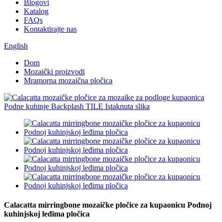
Blogovi
Katalog
FAQs
Kontaktirajte nas
English
Dom
Mozaički proizvodi
Mramorna mozaična pločica
Calacatta mirringbone mozaičke pločice za kupaonicu Podnoj
kuhinjskoj leđima pločica