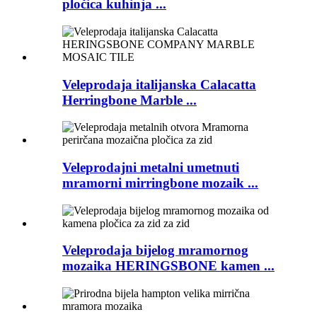
pločica kuhinja ...
Veleprodaja italijanska Calacatta
Herringbone Marble ...
Veleprodajni metalni umetnuti
mramorni mirringbone mozaik ...
Veleprodaja bijelog mramornog
mozaika HERINGSBONE kamen ...