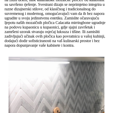
su savršeno rješenje. Svestrani dizajn se neprimjetno integrira u
razne dizajnerski stilove, od klasičnog i tradicionalnog do
suvremenog i modernog, omogućavajući vam da ih bez napora
ugradite u svoju jedinstvenu estetiku. Zamislite očaravajuću
ljepotu naših mozaičnih pločica Calacatta mirringbone ugradnje
na podovu kupaonicu u kupaonici, gdje sjajni završetak i
zamršeni uzorak stvaraju osjećaj luksuza i tišine. Ili zamisliti
zadivljujući učinak ovih pločica kao povratnicu u vašoj kuhinji,
dodajući dodir sofisticiranosti na vaš kulinarski prostor i bez
napora dopunjavanje vaše kabinete i kontra.