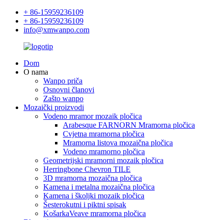
+ 86-15959236109
+ 86-15959236109
info@xmwanpo.com
Dom
O nama
Wanpo priča
Osnovni članovi
Zašto wanpo
Mozaički proizvodi
Vodeno mramor mozaik pločica
Arabesque FARNORN Mramorna pločica
Cvjetna mramorna pločica
Mramorna listova mozaična pločica
Vodeno mramorno pločica
Geometrijski mramorni mozaik pločica
Herringbone Chevron TILE
3D mramorna mozaična pločica
Kamena i metalna mozaična pločica
Kamena i školjki mozaik pločica
Šesterokutni i piktni spisak
KošarkaVeave mramorna pločica