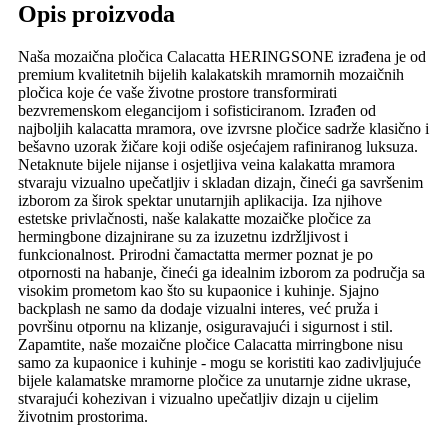
Opis proizvoda
Naša mozaična pločica Calacatta HERINGSONE izrađena je od
premium kvalitetnih bijelih kalakatskih mramornih mozaičnih
pločica koje će vaše životne prostore transformirati
bezvremenskom elegancijom i sofisticiranom. Izrađen od
najboljih kalacatta mramora, ove izvrsne pločice sadrže klasično i
bešavno uzorak žičare koji odiše osjećajem rafiniranog luksuza.
Netaknute bijele nijanse i osjetljiva veina kalakatta mramora
stvaraju vizualno upečatljiv i skladan dizajn, čineći ga savršenim
izborom za širok spektar unutarnjih aplikacija. Iza njihove
estetske privlačnosti, naše kalakatte mozaičke pločice za
hermingbone dizajnirane su za izuzetnu izdržljivost i
funkcionalnost. Prirodni čamactatta mermer poznat je po
otpornosti na habanje, čineći ga idealnim izborom za područja sa
visokim prometom kao što su kupaonice i kuhinje. Sjajno
backplash ne samo da dodaje vizualni interes, već pruža i
površinu otpornu na klizanje, osiguravajući i sigurnost i stil.
Zapamtite, naše mozaične pločice Calacatta mirringbone nisu
samo za kupaonice i kuhinje - mogu se koristiti kao zadivljujuće
bijele kalamatske mramorne pločice za unutarnje zidne ukrase,
stvarajući kohezivan i vizualno upečatljiv dizajn u cijelim
životnim prostorima.