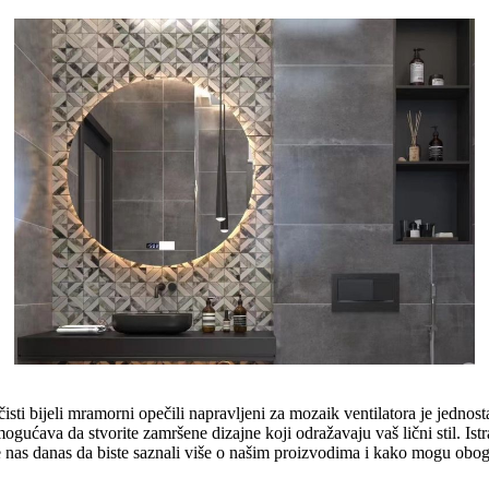
 čisti bijeli mramorni opečili napravljeni za mozaik ventilatora je jedn
ogućava da stvorite zamršene dizajne koji odražavaju vaš lični stil. Is
te nas danas da biste saznali više o našim proizvodima i kako mogu oboga