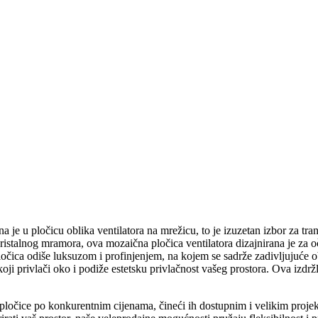
e u pločicu oblika ventilatora na mrežicu, to je izuzetan izbor za trans
 kristalnog mramora, ova mozaična pločica ventilatora dizajnirana je za o
ločica odiše luksuzom i profinjenjem, na kojem se sadrže zadivljujuće o
 koji privlači oko i podiže estetsku privlačnost vašeg prostora. Ova izdr
čice po konkurentnim cijenama, čineći ih dostupnim i velikim projekt