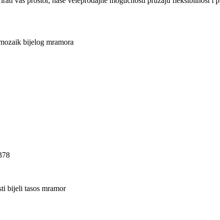
rirati vaš prostor, naše veleprodajne mogućnosti pružaju fleksibilnost i p
 mozaik bijelog mramora
378
sti bijeli tasos mramor