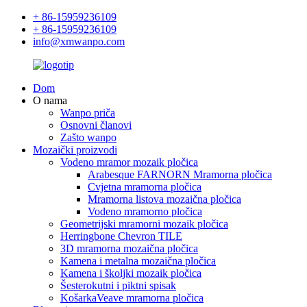
+ 86-15959236109
+ 86-15959236109
info@xmwanpo.com
Dom
O nama
Wanpo priča
Osnovni članovi
Zašto wanpo
Mozaički proizvodi
Vodeno mramor mozaik pločica
Arabesque FARNORN Mramorna pločica
Cvjetna mramorna pločica
Mramorna listova mozaična pločica
Vodeno mramorno pločica
Geometrijski mramorni mozaik pločica
Herringbone Chevron TILE
3D mramorna mozaična pločica
Kamena i metalna mozaična pločica
Kamena i školjki mozaik pločica
Šesterokutni i piktni spisak
KošarkaVeave mramorna pločica