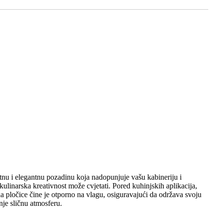
tnu i elegantnu pozadinu koja nadopunjuje vašu kabineriju i
kulinarska kreativnost može cvjetati. Pored kuhinjskih aplikacija,
da pločice čine je otporno na vlagu, osiguravajući da održava svoju
nje sličnu atmosferu.