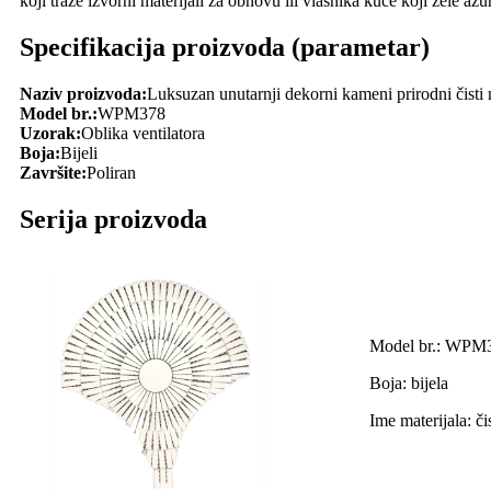
koji traže izvorni materijali za obnovu ili vlasnika kuće koji žele ažu
Specifikacija proizvoda (parametar)
Naziv proizvoda:
Luksuzan unutarnji dekorni kameni prirodni čisti
Model br.:
WPM378
Uzorak:
Oblika ventilatora
Boja:
Bijeli
Završite:
Poliran
Serija proizvoda
Model br.: WPM
Boja: bijela
Ime materijala: či