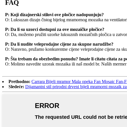
FAQ
P: Koji dizajnerski stilovi ove pločice nadopunjuju?
O: Luksuzan dizajn čistog bijelog mramornog mozaika na ventilatori
P: Da li su uzorci dostupni za ove mozaičke pločice?
O: Da, možemo pružiti uzorke luksuznih mozaičnih pločica u zatvor
P: Da li nudite veleprodajne cijene za skupne narudžbe?
O: Naravno, pružamo konkurentne cijene veleprodajne cijene za skup
P: Šta trebam da obezbedim ponudu? Imate li citatu citata za 
O: Molimo navedite uzorak mozaika ili naš model br. Naših mermer m
Prethodno:
Carrara Bijeli mramor Mala opeka Fan Mosaic Fan-F
Sledeće:
Dijamantni stil prirodni drveni bijeli mramorni mozaik za