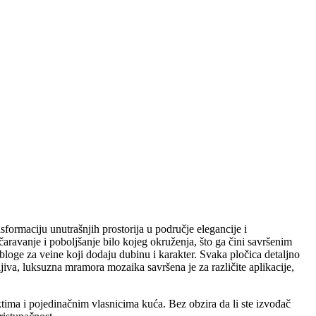
formaciju unutrašnjih prostorija u područje elegancije i
čaravanje i poboljšanje bilo kojeg okruženja, što ga čini savršenim
bloge za veine koji dodaju dubinu i karakter. Svaka pločica detaljno
žljiva, luksuzna mramora mozaika savršena je za različite aplikacije,
ima i pojedinačnim vlasnicima kuća. Bez obzira da li ste izvođač