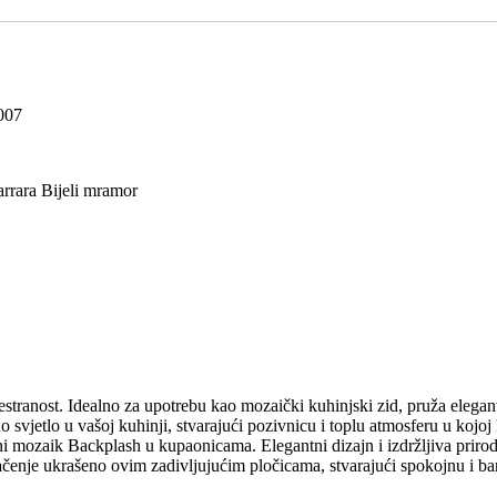
007
arrara Bijeli mramor
estranost. Idealno za upotrebu kao mozaički kuhinjski zid, pruža elegan
svjetlo u vašoj kuhinji, stvarajući pozivnicu i toplu atmosferu u kojoj 
rni mozaik Backplash u kupaonicama. Elegantni dizajn i izdržljiva priro
ačenje ukrašeno ovim zadivljujućim pločicama, stvarajući spokojnu i ba