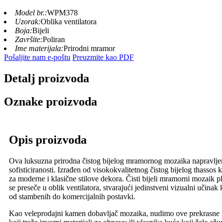
Model br.:
WPM378
Uzorak:
Oblika ventilatora
Boja:
Bijeli
Završite:
Poliran
Ime materijala:
Prirodni mramor
Pošaljite nam e-poštu
Preuzmite kao PDF
Detalj proizvoda
Oznake proizvoda
Opis proizvoda
Ova luksuzna prirodna čistog bijelog mramornog mozaika napravljena j
sofisticiranosti. Izrađen od visokokvalitetnog čistog bijelog thassos
za moderne i klasične stilove dekora. Čisti bijeli mramorni mozaik p
se preseče u oblik ventilatora, stvarajući jedinstveni vizualni učinak
od stambenih do komercijalnih postavki.
Kao veleprodajni kamen dobavljač mozaika, nudimo ove prekrasne plo