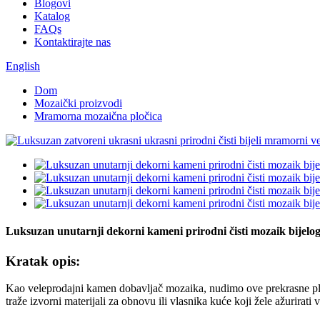
Blogovi
Katalog
FAQs
Kontaktirajte nas
English
Dom
Mozaički proizvodi
Mramorna mozaična pločica
Luksuzan unutarnji dekorni kameni prirodni čisti mozaik bijel
Kratak opis:
Kao veleprodajni kamen dobavljač mozaika, nudimo ove prekrasne ploč
traže izvorni materijali za obnovu ili vlasnika kuće koji žele ažurirati