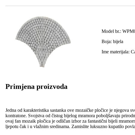
Model br.: WPM
Boja: bijela
Ime materijala: C
Primjena proizvoda
Jedna od karakteristika sastanka ove mozaičke pločice je njegova sv
kontratone. Svojstva od čistog bijelog mramora poboljšavaju prirodno 
ovaj fan mozaik pločica je odličan izbor za fantastični bijeli mramo
ljepotu čak i u vlažnim sredinama. Zamislite luksuzno kupatilo povl