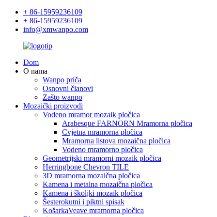
+ 86-15959236109
+ 86-15959236109
info@xmwanpo.com
Dom
O nama
Wanpo priča
Osnovni članovi
Zašto wanpo
Mozaički proizvodi
Vodeno mramor mozaik pločica
Arabesque FARNORN Mramorna pločica
Cvjetna mramorna pločica
Mramorna listova mozaična pločica
Vodeno mramorno pločica
Geometrijski mramorni mozaik pločica
Herringbone Chevron TILE
3D mramorna mozaična pločica
Kamena i metalna mozaična pločica
Kamena i školjki mozaik pločica
Šesterokutni i piktni spisak
KošarkaVeave mramorna pločica