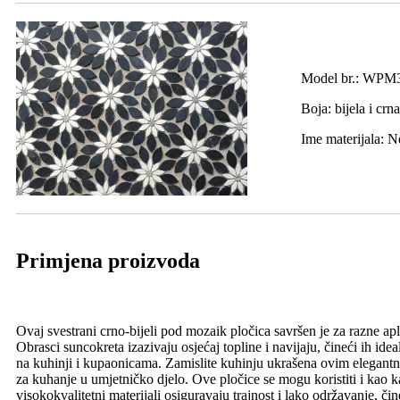
Model br.: WPM
Boja: bijela i crna
Ime materijala: 
Primjena proizvoda
Ovaj svestrani crno-bijeli pod mozaik pločica savršen je za razne apli
Obrasci suncokreta izazivaju osjećaj topline i navijaju, čineći ih i
na kuhinji i kupaonicama. Zamislite kuhinju ukrašena ovim elegantni
za kuhanje u umjetničko djelo. Ove pločice se mogu koristiti i kao k
visokokvalitetni materijali osiguravaju trajnost i lako održavanje, č