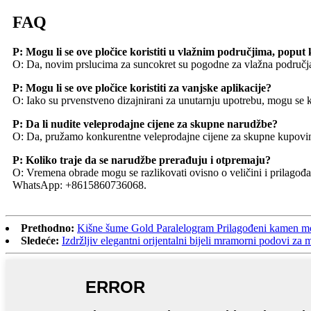
FAQ
P: Mogu li se ove pločice koristiti u vlažnim područjima, poput
O: Da, novim prslucima za suncokret su pogodne za vlažna područja,
P: Mogu li se ove pločice koristiti za vanjske aplikacije?
O: Iako su prvenstveno dizajnirani za unutarnju upotrebu, mogu se k
P: Da li nudite veleprodajne cijene za skupne narudžbe?
O: Da, pružamo konkurentne veleprodajne cijene za skupne kupovine
P: Koliko traje da se narudžbe prerađuju i otpremaju?
O: Vremena obrade mogu se razlikovati ovisno o veličini i prilagođ
WhatsApp: +8615860736068.
Prethodno:
Kišne šume Gold Paralelogram Prilagođeni kamen m
Sledeće:
Izdržljiv elegantni orijentalni bijeli mramorni podovi za