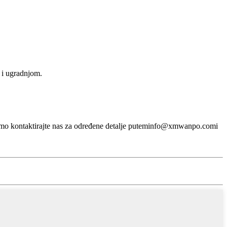
 i ugradnjom.
mo kontaktirajte nas za određene detalje putem
info@xmwanpo.com
i