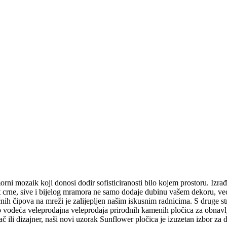
rni mozaik koji donosi dodir sofisticiranosti bilo kojem prostoru. Izra
st crne, sive i bijelog mramora ne samo dodaje dubinu vašem dekoru, već
 čipova na mreži je zalijepljen našim iskusnim radnicima. S druge str
o vodeća veleprodajna veleprodaja prirodnih kamenih pločica za obnavlj
ač ili dizajner, naši novi uzorak Sunflower pločica je izuzetan izbor za