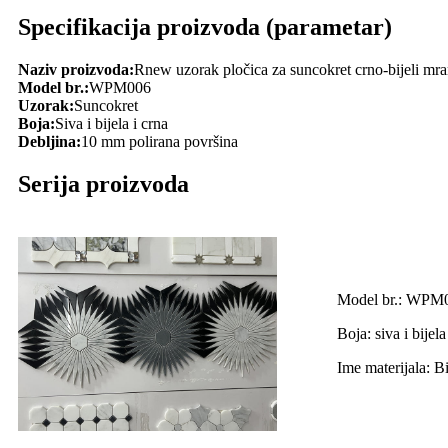
Specifikacija proizvoda (parametar)
Naziv proizvoda:
Rnew uzorak pločica za suncokret crno-bijeli mr
Model br.:
WPM006
Uzorak:
Suncokret
Boja:
Siva i bijela i crna
Debljina:
10 mm polirana površina
Serija proizvoda
Model br.: WPM
Boja: siva i bijela
Ime materijala: B