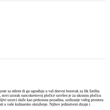
oste sa stilom ili ga ugrađuju u vaš dnevni boravak za šik žarišta.
e, novi uzorak suncokretovoj pločice savršen je za ukrasnu pločicu
ljivi uzorci služe kao prekrasna pozadina, uzdizanje vašeg prostora
ti u vaše kulinarsko okruženje. Njihov jedinstveni dizajn i