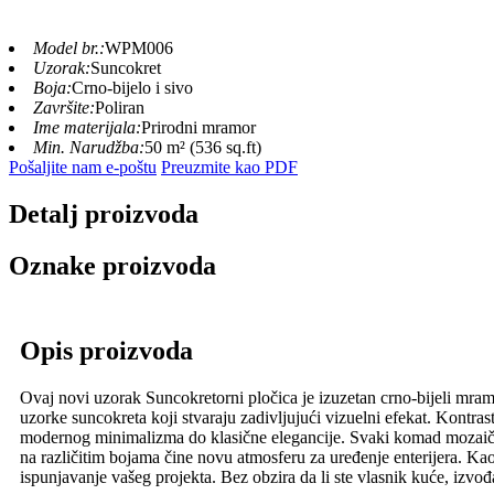
Model br.:
WPM006
Uzorak:
Suncokret
Boja:
Crno-bijelo i sivo
Završite:
Poliran
Ime materijala:
Prirodni mramor
Min. Narudžba:
50 m² (536 sq.ft)
Pošaljite nam e-poštu
Preuzmite kao PDF
Detalj proizvoda
Oznake proizvoda
Opis proizvoda
Ovaj novi uzorak Suncokretorni pločica je izuzetan crno-bijeli mramo
uzorke suncokreta koji stvaraju zadivljujući vizuelni efekat. Kontra
modernog minimalizma do klasične elegancije. Svaki komad mozaičnih
na različitim bojama čine novu atmosferu za uređenje enterijera. Ka
ispunjavanje vašeg projekta. Bez obzira da li ste vlasnik kuće, izvođ