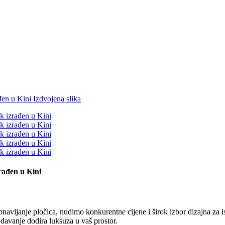
rađen u Kini
vljanje pločica, nudimo konkurentne cijene i širok izbor dizajna za is
odavanje dodira luksuza u vaš prostor.