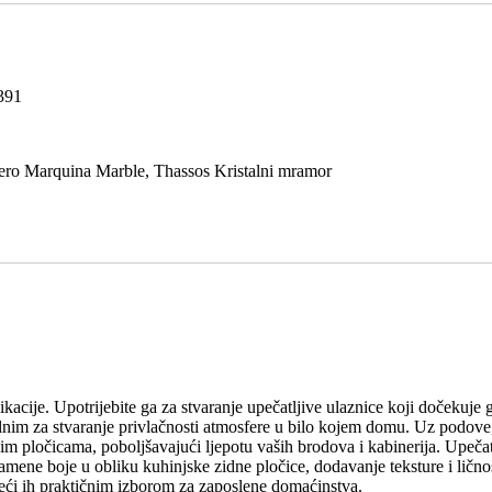
391
Nero Marquina Marble, Thassos Kristalni mramor
kacije. Upotrijebite ga za stvaranje upečatljive ulaznice koji dočekuje g
dealnim za stvaranje privlačnosti atmosfere u bilo kojem domu. Uz podov
m pločicama, poboljšavajući ljepotu vaših brodova i kabinerija. Upečat
amene boje u obliku kuhinjske zidne pločice, dodavanje teksture i ličnos
ineći ih praktičnim izborom za zaposlene domaćinstva.