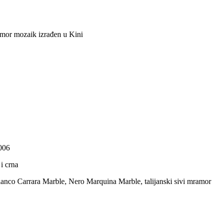
amor mozaik izrađen u Kini
006
 i crna
ianco Carrara Marble, Nero Marquina Marble, talijanski sivi mramor