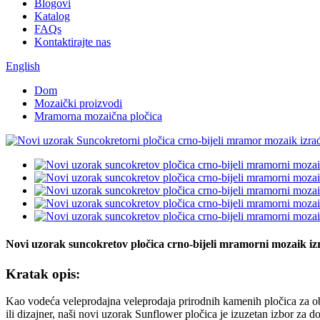
Blogovi
Katalog
FAQs
Kontaktirajte nas
English
Dom
Mozaički proizvodi
Mramorna mozaična pločica
Novi uzorak suncokretov pločica crno-bijeli mramorni mozaik iz
Kratak opis:
Kao vodeća veleprodajna veleprodaja prirodnih kamenih pločica za obna
ili dizajner, naši novi uzorak Sunflower pločica je izuzetan izbor za d