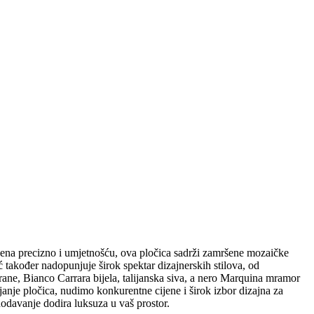
đena precizno i ​​umjetnošću, ova pločica sadrži zamršene mozaičke
 također nadopunjuje širok spektar dizajnerskih stilova, od
ane, Bianco Carrara bijela, talijanska siva, a nero Marquina mramor
anje pločica, nudimo konkurentne cijene i širok izbor dizajna za
 dodavanje dodira luksuza u vaš prostor.