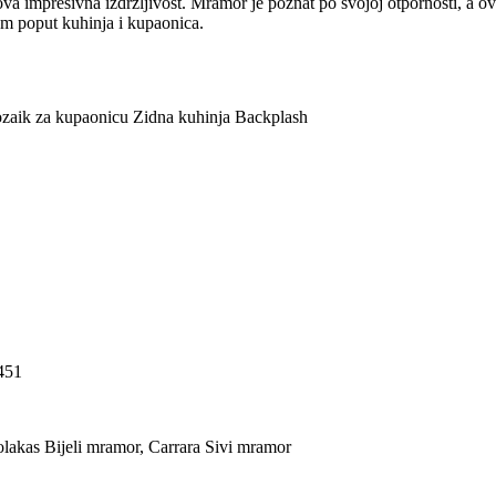
a impresivna izdržljivost. Mramor je poznat po svojoj otpornosti, a ov
om poput kuhinja i kupaonica.
Mozaik za kupaonicu Zidna kuhinja Backplash
451
olakas Bijeli mramor, Carrara Sivi mramor