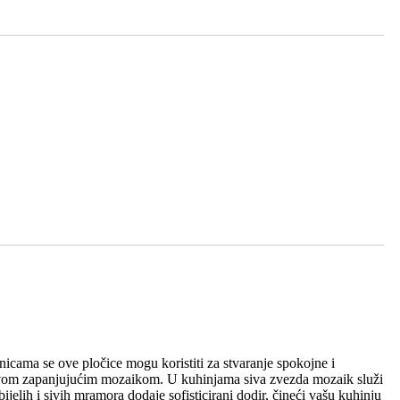
nicama se ove pločice mogu koristiti za stvaranje spokojne i
i ovom zapanjujućim mozaikom. U kuhinjama siva zvezda mozaik služi
ijelih i sivih mramora dodaje sofisticirani dodir, čineći vašu kuhinju