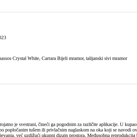
023
hassos Crystal White, Carrara Bijeli mramor, talijanski sivi mramor
jatno je svestrani, čineći ga pogodnim za različite aplikacije. U kupao
ijepo popločanim tušem ili privlačnim naglaskom na oka koji se navod
zlijevanja, već uzdižući ukupni dizajn prostora. Međusobna reprodukcija b