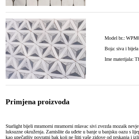
Model br.: WPM
Boja: siva i bijela
Ime materijala: T
Primjena proizvoda
Starlight bijeli mramorni mramorni mlavac sivi zvezda mozaik nevjero
luksuzne okruženja. Zamislite da uđete u banje u banjsku oazu s l
kao upečatljiv povratni bak koji ne štiti vaše zidove od prskanja i i