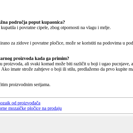
vlažna područja poput kupaonica?
kupatila i povratne cipele, zbog otpornosti na vlagu i mrlje.
nirano za zidove i povratne pločice, može se koristiti na podovima u p
 stvarnog proizvoda kada ga primim?
ru proizvoda, ali svaki komad može biti različit u boji i ugao pucnjave, 
 Ako imate strože zahtjeve o boji ili stilu, predlažemo da prvo kupite m
čitim proizvodnim serijama.
mozaik od proizvođača
orne mozaičke pločice na prodaju