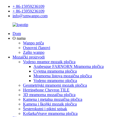
+ 86-15959236109
+ 86-15959236109
info@xmwanpo.com
Dom
O nama
Wanpo priča
Osnovni članovi
Zašto wanpo
Mozaički proizvodi
Vodeno mramor mozaik pločica
Arabesque FARNORN Mramorna pločica
Cvjetna mramorna pločica
Mramorna listova mozaična pločica
Vodeno mramorno pločica
Geometrijski mramorni mozaik pločica
Herringbone Chevron TILE
3D mramorna mozaična pločica
Kamena i metalna mozaična pločica
Kamena i školjki mozaik pločica
Šesterokutni i piktni spisak
KošarkaVeave mramorna pločica