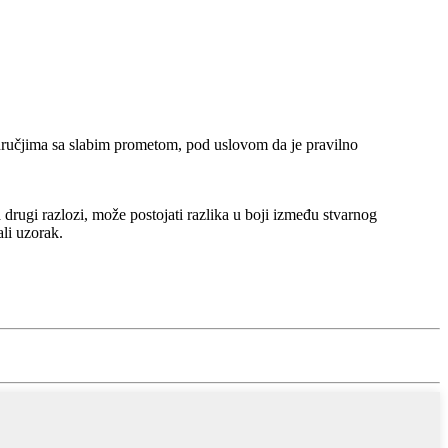
odručjima sa slabim prometom, pod uslovom da je pravilno
a drugi razlozi, može postojati razlika u boji između stvarnog
ali uzorak.