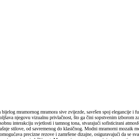
bijelog mramornog mramora sive zvijezde, savršen spoj elegancije i fun
oljšava njegovu vizualnu privlačnost, što ga čini sopstvenim izborom za
bnu interakciju svjetlosti i tamnog tona, stvarajući sofisticirani atm
trašnje stilove, od savremenog do klasičnog. Modni mramorni mozaik moz
ogućava precizne rezove i zamršene dizajne, osiguravajući da se svak