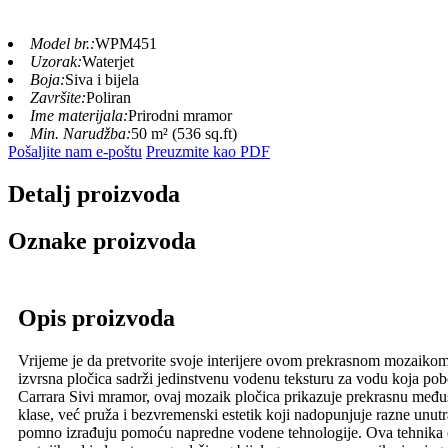
Model br.:
WPM451
Uzorak:
Waterjet
Boja:
Siva i bijela
Završite:
Poliran
Ime materijala:
Prirodni mramor
Min. Narudžba:
50 m² (536 sq.ft)
Pošaljite nam e-poštu
Preuzmite kao PDF
Detalj proizvoda
Oznake proizvoda
Opis proizvoda
Vrijeme je da pretvorite svoje interijere ovom prekrasnom mozaikom 
izvrsna pločica sadrži jedinstvenu vodenu teksturu za vodu koja pob
Carrara Sivi mramor, ovaj mozaik pločica prikazuje prekrasnu međuso
klase, već pruža i bezvremenski estetik koji nadopunjuje razne unu
pomno izrađuju pomoću napredne vodene tehnologije. Ova tehnika om