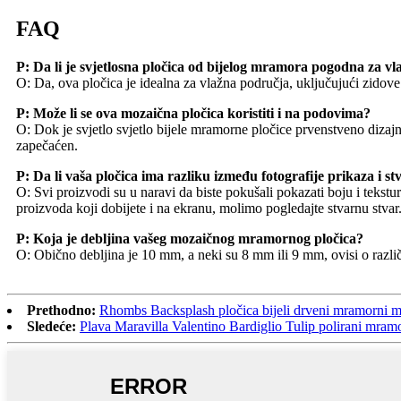
FAQ
P: Da li je svjetlosna pločica od bijelog mramora pogodna za 
O: Da, ova pločica je idealna za vlažna područja, uključujući zidove 
P: Može li se ova mozaična pločica koristiti i na podovima?
O: Dok je svjetlo svjetlo bijele mramorne pločice prvenstveno dizaj
zapečaćen.
P: Da li vaša pločica ima razliku između fotografije prikaza i
O: Svi proizvodi su u naravi da biste pokušali pokazati boju i tekstu
proizvoda koji dobijete i na ekranu, molimo pogledajte stvarnu stvar.
P: Koja je debljina vašeg mozaičnog mramornog pločica?
O: Obično debljina je 10 mm, a neki su 8 mm ili 9 mm, ovisi o razli
Prethodno:
Rhombs Backsplash pločica bijeli drveni mramorni 
Sledeće:
Plava Maravilla Valentino Bardiglio Tulip polirani mram