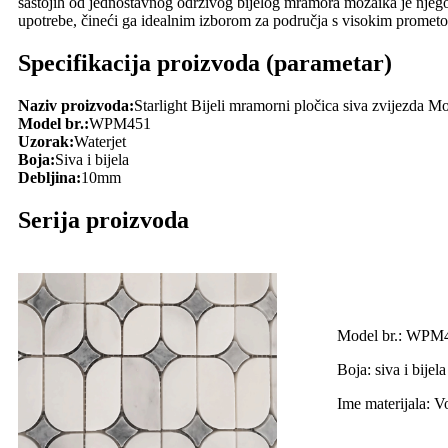
sastojih od jednostavnog održivog bijelog mramora mozaika je njegov
upotrebe, čineći ga idealnim izborom za područja s visokim promet
Specifikacija proizvoda (parametar)
Naziv proizvoda:
Starlight Bijeli mramorni pločica siva zvijezda 
Model br.:
WPM451
Uzorak:
Waterjet
Boja:
Siva i bijela
Debljina:
10mm
Serija proizvoda
Model br.: WPM
Boja: siva i bijela
Ime materijala: V