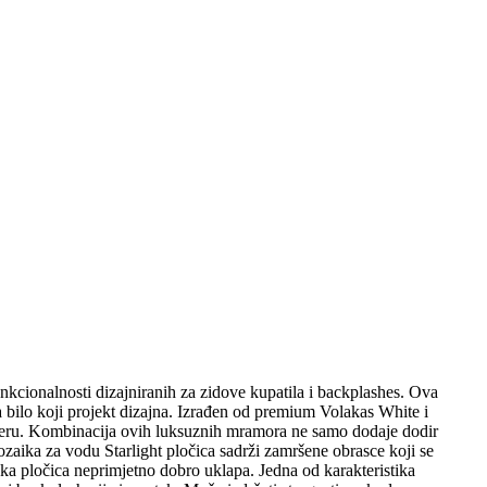
kcionalnosti dizajniranih za zidove kupatila i backplashes. Ova
 bilo koji projekt dizajna. Izrađen od premium Volakas White i
osferu. Kombinacija ovih luksuznih mramora ne samo dodaje dodir
aika za vodu Starlight pločica sadrži zamršene obrasce koji se
a pločica neprimjetno dobro uklapa. Jedna od karakteristika